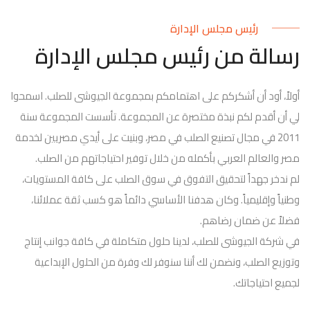
9
7
9
4
رئيس مجلس الإدارة
8
5
رسالة من رئيس مجلس الإدارة
9
6
7
أولاً، أود أن أشكركم على اهتمامكم بمجموعة الجيوشى للصلب. اسمحوا
8
لي أن أقدم لكم نبذة مختصرة عن المجموعة. تأسست المجموعة سنة
2011 في مجال تصنيع الصلب في مصر، وبنيت على أيدي مصريين لخدمة
9
مصر والعالم العربي بأكمله من خلال توفير احتياجاتهم من الصلب.
لم ندخر جهداً لتحقيق التفوق في سوق الصلب على كافة المستويات،
وطنياً وإقليمياً. وكان هدفنا الأساسي دائماً هو كسب ثقة عملائنا،
فضلاً عن ضمان رضاهم.
في شركة الجيوشى للصلب، لدينا حلول متكاملة في كافة جوانب إنتاج
وتوزيع الصلب، ونضمن لك أننا سنوفر لك وفرة من الحلول الإبداعية
لجميع احتياجاتك.