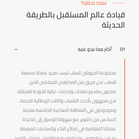
لماذا تختارنا؟
قيادة عالم المستقبل بالطريقة
الحديثة
01
أكثر مما نبدو عليه
مجموعة الجيوشى للصلب ليست مجرد شركة مصنعة
للصلب. نحن فريق من المحترفين المتفانين الذين
يفخرون بتقديم منتجات وخدمات عالية الجودة لعملائنا.
نحن مجهزون بأحدث التقنيات والآلات الإيطالية الحديثة،
وموجودون في المنطقة الصناعية الخامسة بمدينة
السادس من اكتوبر، مع سهولة الوصول إلى قاعدة
عملائنا المتنامية في قطاع البناء والصناعات المرتبطة
به. نحن شغوفون بما نقوم به وملتزمون بضمان التوريد